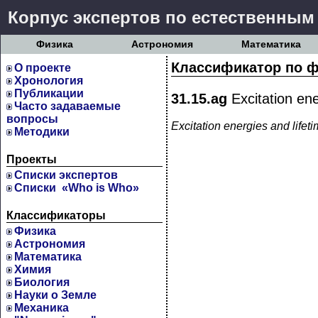
Корпус экспертов по естественным
Физика
Астрономия
Математика
Классификатор по ф
О проекте
Хронология
Публикации
31.15.ag
Excitation ene
Часто задаваемые
вопросы
Excitation energies and lifeti
Методики
Проекты
Cписки экспертов
Списки «Who is Who»
Классификаторы
Физика
Астрономия
Математика
Химия
Биология
Науки о Земле
Механика