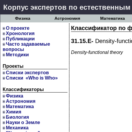
Корпус экспертов по естественным
Физика
Астрономия
Математика
Классификатор по ф
О проекте
Хронология
Публикации
31.15.E-
Density-functi
Часто задаваемые
вопросы
Density-functional theory
Методики
Проекты
Cписки экспертов
Списки «Who is Who»
Классификаторы
Физика
Астрономия
Математика
Химия
Биология
Науки о Земле
Механика