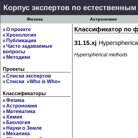
Корпус экспертов по естественным
Физика
Астрономия
Классификатор по ф
О проекте
Хронология
Публикации
31.15.xj
Hyperspherica
Часто задаваемые
вопросы
Hyperspherical methods
Методики
Проекты
Cписки экспертов
Списки «Who is Who»
Классификаторы
Физика
Астрономия
Математика
Химия
Биология
Науки о Земле
Механика