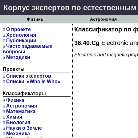
Корпус экспертов по естественным
Физика
Астрономия
Классификатор по ф
О проекте
Хронология
Публикации
36.40.Cg
Electronic an
Часто задаваемые
вопросы
Electronic and magnetic prope
Методики
Проекты
Cписки экспертов
Списки «Who is Who»
Классификаторы
Физика
Астрономия
Математика
Химия
Биология
Науки о Земле
Механика