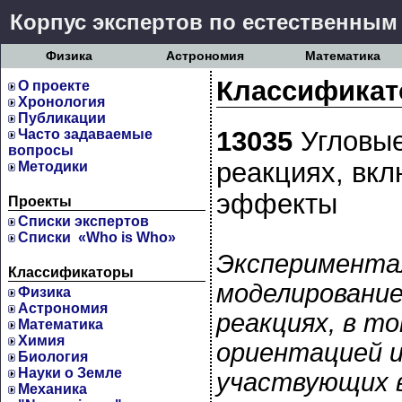
Корпус экспертов по естественным
Физика
Астрономия
Математика
Классификат
О проекте
Хронология
Публикации
13035
Угловые
Часто задаваемые
вопросы
реакциях, вк
Методики
эффекты
Проекты
Cписки экспертов
Списки «Who is Who»
Экспериментал
Классификаторы
моделирование
Физика
Астрономия
реакциях, в т
Математика
Химия
ориентацией и
Биология
Науки о Земле
участвующих в
Механика