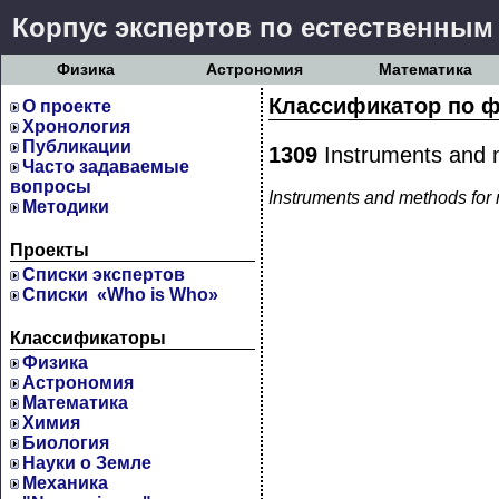
Корпус экспертов по естественным
Физика
Астрономия
Математика
Классификатор по ф
О проекте
Хронология
Публикации
1309
Instruments and m
Часто задаваемые
вопросы
Instruments and methods for 
Методики
Проекты
Cписки экспертов
Списки «Who is Who»
Классификаторы
Физика
Астрономия
Математика
Химия
Биология
Науки о Земле
Механика