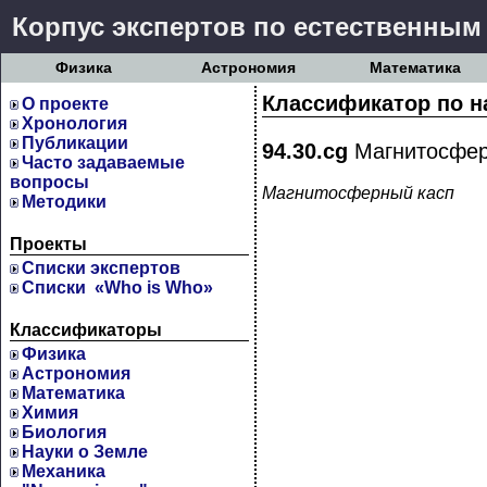
Корпус экспертов по естественным
Физика
Астрономия
Математика
Классификатор по н
О проекте
Хронология
Публикации
94.30.cg
Магнитосфер
Часто задаваемые
вопросы
Магнитосферный касп
Методики
Проекты
Cписки экспертов
Списки «Who is Who»
Классификаторы
Физика
Астрономия
Математика
Химия
Биология
Науки о Земле
Механика