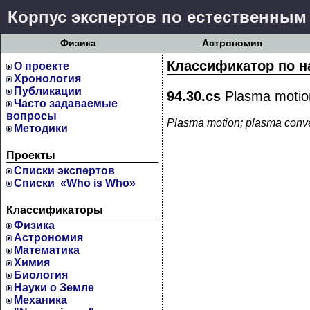
Корпус экспертов по естественным
Физика
Астрономия
Классификатор по н
О проекте
Хронология
Публикации
94.30.cs
Plasma motion
Часто задаваемые
вопросы
Plasma motion; plasma conv
Методики
Проекты
Cписки экспертов
Списки «Who is Who»
Классификаторы
Физика
Астрономия
Математика
Химия
Биология
Науки о Земле
Механика