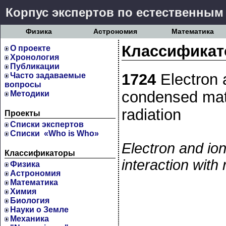
Корпус экспертов по естественным
Физика
Астрономия
Математика
Классификат
О проекте
Хронология
Публикации
1724
Electron 
Часто задаваемые
вопросы
condensed matt
Методики
radiation
Проекты
Cписки экспертов
Списки «Who is Who»
Electron and io
Классификаторы
interaction with 
Физика
Астрономия
Математика
Химия
Биология
Науки о Земле
Механика