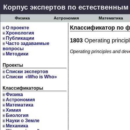
Корпус экспертов по естественным
Физика
Астрономия
Математика
Классификатор по ф
О проекте
Хронология
Публикации
1803
Operating princip
Часто задаваемые
вопросы
Operating principles and dev
Методики
Проекты
Cписки экспертов
Списки «Who is Who»
Классификаторы
Физика
Астрономия
Математика
Химия
Биология
Науки о Земле
Механика