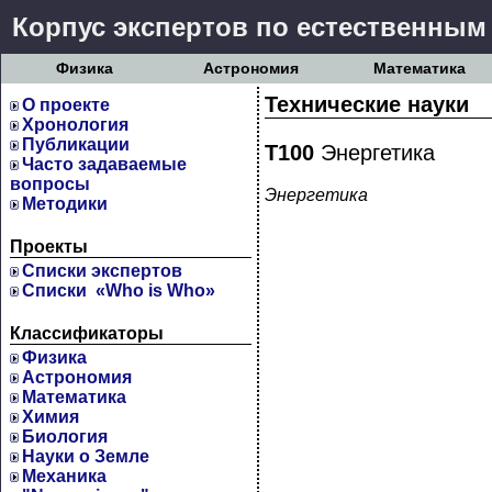
Корпус экспертов по естественным
Физика
Астрономия
Математика
Технические науки
О проекте
Хронология
Публикации
Т100
Энергетика
Часто задаваемые
вопросы
Энергетика
Методики
Проекты
Cписки экспертов
Списки «Who is Who»
Классификаторы
Физика
Астрономия
Математика
Химия
Биология
Науки о Земле
Механика