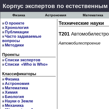
Корпус экспертов по естественным
Физика
Астрономия
Математика
Технические науки
О проекте
Хронология
Публикации
Т201
Автомобилестро
Часто задаваемые
вопросы
Автомобилестроение
Методики
Проекты
Cписки экспертов
Списки «Who is Who»
Классификаторы
Физика
Астрономия
Математика
Химия
Биология
Науки о Земле
Механика