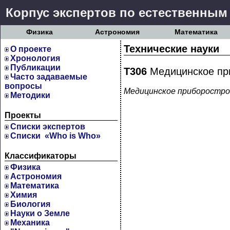
Корпус экспертов по естественным
Физика
Астрономия
Математика
Технические науки
О проекте
Хронология
Публикации
Т306
Медицинское пр
Часто задаваемые
вопросы
Медицинское приборостро
Методики
Проекты
Cписки экспертов
Списки «Who is Who»
Классификаторы
Физика
Астрономия
Математика
Химия
Биология
Науки о Земле
Механика