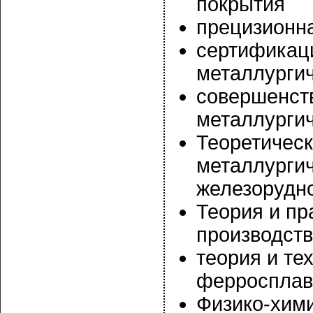
покрытия
прецизионн
сертификаци
металлургич
совершенств
металлургич
Теоретическ
металлургич
железорудн
Теория и пр
производст
теория и те
ферросплав
Физико-хим