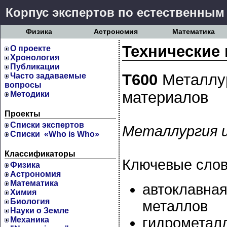
Корпус экспертов по естественным
Физика
Астрономия
Математика
Технические 
О проекте
Хронология
Публикации
Т600
Металлур
Часто задаваемые
вопросы
материалов
Методики
Проекты
Cписки экспертов
Металлургия 
Списки «Who is Who»
Классификаторы
Ключевые слов
Физика
Астрономия
Математика
автоклавная
Химия
Биология
металлов
Науки о Земле
гидрометал
Механика