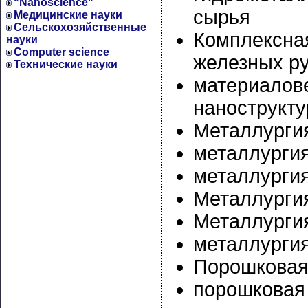
"Nanoscience"
сырья
Медицинские науки
Сельскохозяйственные
Комплексна
науки
Computer science
железных р
Технические науки
материалов
нанострукт
Металлурги
металлургия
металлурги
Металлурги
Металлургия
металлургия
Порошковая
порошковая