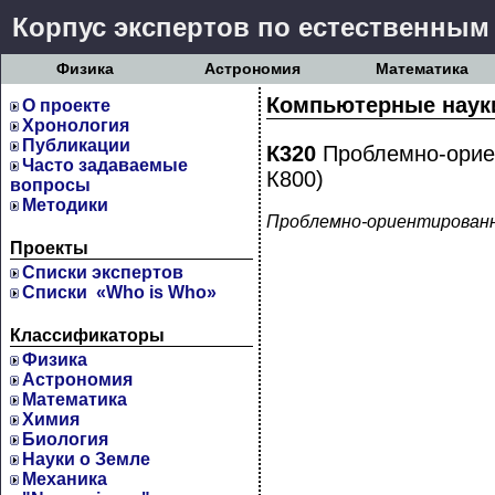
Корпус экспертов по естественным
Физика
Астрономия
Математика
Компьютерные наук
О проекте
Хронология
Публикации
К320
Проблемно-ориен
Часто задаваемые
К800)
вопросы
Методики
Проблемно-ориентированны
Проекты
Cписки экспертов
Списки «Who is Who»
Классификаторы
Физика
Астрономия
Математика
Химия
Биология
Науки о Земле
Механика