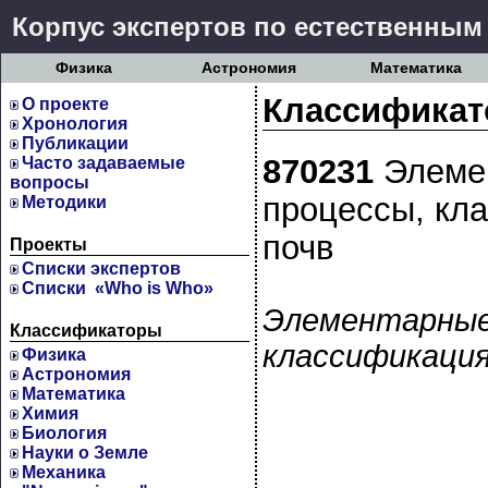
Корпус экспертов по естественным
Физика
Астрономия
Математика
Классификат
О проекте
Хронология
Публикации
870231
Элеме
Часто задаваемые
вопросы
процессы, кл
Методики
почв
Проекты
Cписки экспертов
Списки «Who is Who»
Элементарные
Классификаторы
классификация
Физика
Астрономия
Математика
Химия
Биология
Науки о Земле
Механика