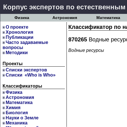
Корпус экспертов по естественным
Физика
Астрономия
Математика
Классификатор по н
О проекте
Хронология
Публикации
870265
Водные ресур
Часто задаваемые
вопросы
Водные ресурсы
Методики
Проекты
Cписки экспертов
Списки «Who is Who»
Классификаторы
Физика
Астрономия
Математика
Химия
Биология
Науки о Земле
Механика