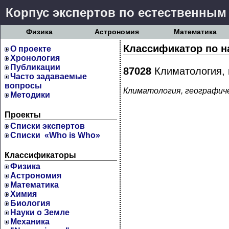
Корпус экспертов по естественным
Физика
Астрономия
Математика
Классификатор по н
О проекте
Хронология
Публикации
87028
Климатология, г
Часто задаваемые
вопросы
Климатология, географиче
Методики
Проекты
Cписки экспертов
Списки «Who is Who»
Классификаторы
Физика
Астрономия
Математика
Химия
Биология
Науки о Земле
Механика