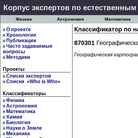
Корпус экспертов по естественным
Физика
Астрономия
Математика
Классификатор по н
О проекте
Хронология
Публикации
870301
Географическа
Часто задаваемые
вопросы
Географическая картогра
Методики
Проекты
Cписки экспертов
Списки «Who is Who»
Классификаторы
Физика
Астрономия
Математика
Химия
Биология
Науки о Земле
Механика