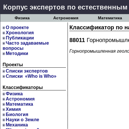
Корпус экспертов по естественным
Физика
Астрономия
Математика
Классификатор по н
О проекте
Хронология
Публикации
88011
Горнопромышле
Часто задаваемые
вопросы
Горнопромышленная геол
Методики
Проекты
Cписки экспертов
Списки «Who is Who»
Классификаторы
Физика
Астрономия
Математика
Химия
Биология
Науки о Земле
Механика