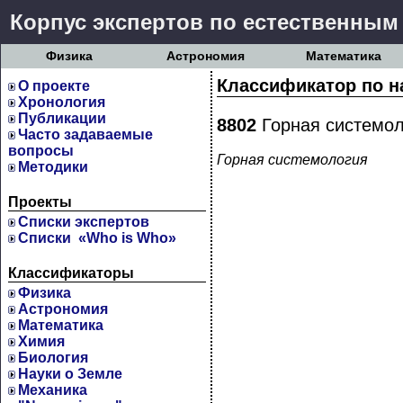
Корпус экспертов по естественным
Физика
Астрономия
Математика
Классификатор по н
О проекте
Хронология
Публикации
8802
Горная системол
Часто задаваемые
вопросы
Горная системология
Методики
Проекты
Cписки экспертов
Списки «Who is Who»
Классификаторы
Физика
Астрономия
Математика
Химия
Биология
Науки о Земле
Механика