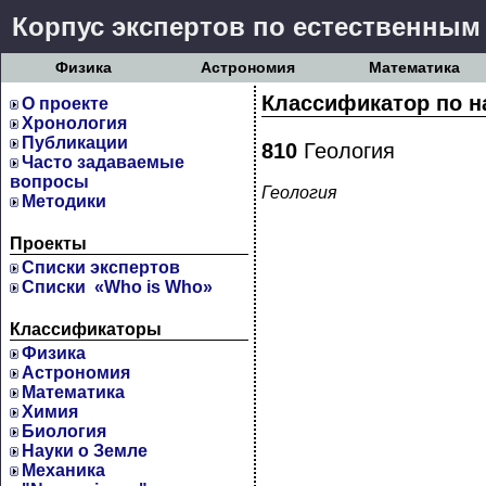
Корпус экспертов по естественным
Физика
Астрономия
Математика
Классификатор по н
О проекте
Хронология
Публикации
810
Геология
Часто задаваемые
вопросы
Геология
Методики
Проекты
Cписки экспертов
Списки «Who is Who»
Классификаторы
Физика
Астрономия
Математика
Химия
Биология
Науки о Земле
Механика