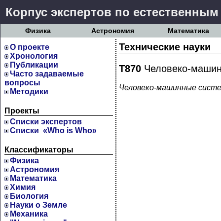
Корпус экспертов по естественным
Физика
Астрономия
Математика
Технические науки
О проекте
Хронология
Публикации
Т870
Человеко-машин
Часто задаваемые
вопросы
Человеко-машинные сист
Методики
Проекты
Cписки экспертов
Списки «Who is Who»
Классификаторы
Физика
Астрономия
Математика
Химия
Биология
Науки о Земле
Механика