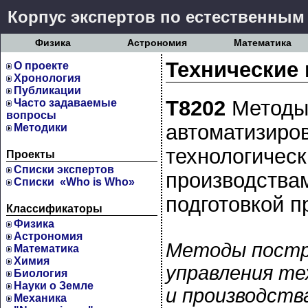
Корпус экспертов по естественным
Физика
Астрономия
Математика
Технические 
О проекте
Хронология
Публикации
Т8202
Методы
Часто задаваемые
вопросы
автоматизиро
Методики
технологичес
Проекты
Cписки экспертов
производствам
Списки «Who is Who»
подготовкой п
Классификаторы
Физика
Астрономия
Методы постр
Математика
Химия
управления те
Биология
Науки о Земле
и производств
Механика