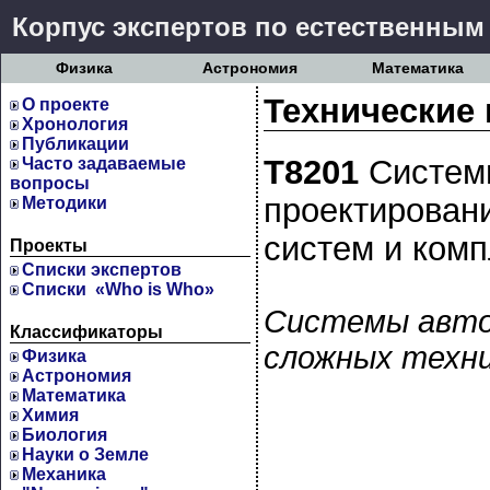
Корпус экспертов по естественным
Физика
Астрономия
Математика
Технические 
О проекте
Хронология
Публикации
Т8201
Систем
Часто задаваемые
вопросы
проектирован
Методики
систем и ком
Проекты
Cписки экспертов
Списки «Who is Who»
Системы авто
Классификаторы
сложных техни
Физика
Астрономия
Математика
Химия
Биология
Науки о Земле
Механика