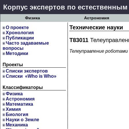
Корпус экспертов по естественным
Физика
Астрономия
Технические науки
О проекте
Хронология
Публикации
Т83011
Телеуправлен
Часто задаваемые
вопросы
Телеуправление роботами
Методики
Проекты
Cписки экспертов
Списки «Who is Who»
Классификаторы
Физика
Астрономия
Математика
Химия
Биология
Науки о Земле
Механика