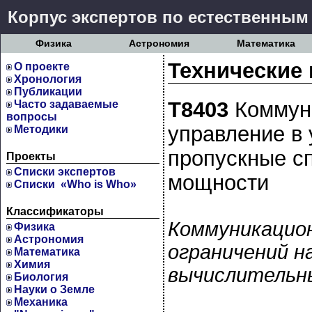
Корпус экспертов по естественным
Физика
Астрономия
Математика
Технические 
О проекте
Хронология
Публикации
Т8403
Коммуни
Часто задаваемые
вопросы
управление в 
Методики
пропускные с
Проекты
Cписки экспертов
мощности
Списки «Who is Who»
Классификаторы
Коммуникацион
Физика
Астрономия
ограничений н
Математика
Химия
вычислительн
Биология
Науки о Земле
Механика