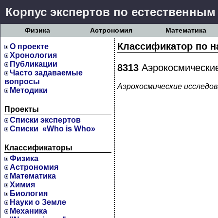
Корпус экспертов по естественным
Физика
Астрономия
Математика
Классификатор по н
О проекте
Хронология
Публикации
8313
Аэрокосмически
Часто задаваемые
вопросы
Аэрокосмические исследо
Методики
Проекты
Cписки экспертов
Списки «Who is Who»
Классификаторы
Физика
Астрономия
Математика
Химия
Биология
Науки о Земле
Механика