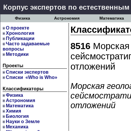
Корпус экспертов по естественным
Физика
Астрономия
Математика
Классификат
О проекте
Хронология
Публикации
8516
Морская 
Часто задаваемые
вопросы
сейсмострати
Методики
отложений
Проекты
Cписки экспертов
Списки «Who is Who»
Морская геоло
Классификаторы
сейсмострати
Физика
Астрономия
отложений
Математика
Химия
Биология
Науки о Земле
Механика