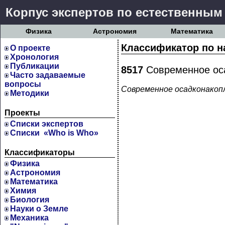
Корпус экспертов по естественным
Физика
Астрономия
Математика
Классификатор по н
О проекте
Хронология
Публикации
8517
Современное оса
Часто задаваемые
вопросы
Современное осадконакопл
Методики
Проекты
Cписки экспертов
Списки «Who is Who»
Классификаторы
Физика
Астрономия
Математика
Химия
Биология
Науки о Земле
Механика