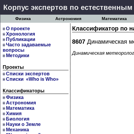
Корпус экспертов по естественным
Физика
Астрономия
Математика
Классификатор по н
О проекте
Хронология
Публикации
8607
Динамическая м
Часто задаваемые
вопросы
Динамическая метеороло
Методики
Проекты
Cписки экспертов
Списки «Who is Who»
Классификаторы
Физика
Астрономия
Математика
Химия
Биология
Науки о Земле
Механика