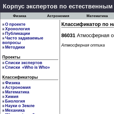
Корпус экспертов по естественным
Физика
Астрономия
Математика
Классификатор по н
О проекте
Хронология
Публикации
86031
Атмосферная о
Часто задаваемые
вопросы
Атмосферная оптика
Методики
Проекты
Cписки экспертов
Списки «Who is Who»
Классификаторы
Физика
Астрономия
Математика
Химия
Биология
Науки о Земле
Механика