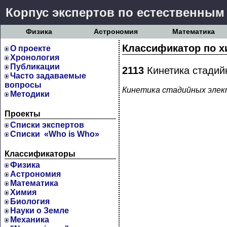
Корпус экспертов по естественным
Физика
Астрономия
Математика
Классификатор по х
О проекте
Хронология
Публикации
2113
Кинетика стадий
Часто задаваемые
вопросы
Кинетика стадийных элек
Методики
Проекты
Cписки экспертов
Списки «Who is Who»
Классификаторы
Физика
Астрономия
Математика
Химия
Биология
Науки о Земле
Механика