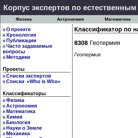
Корпус экспертов по естественным
Физика
Астрономия
Математика
Классификатор по н
О проекте
Хронология
Публикации
8308
Геотермия
Часто задаваемые
вопросы
Геотермия
Методики
Проекты
Cписки экспертов
Списки «Who is Who»
Классификаторы
Физика
Астрономия
Математика
Химия
Биология
Науки о Земле
Механика