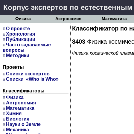
Корпус экспертов по естественным
Физика
Астрономия
Математика
Классификатор по н
О проекте
Хронология
Публикации
8403
Физика космиче
Часто задаваемые
вопросы
Физика космической плаз
Методики
Проекты
Cписки экспертов
Списки «Who is Who»
Классификаторы
Физика
Астрономия
Математика
Химия
Биология
Науки о Земле
Механика