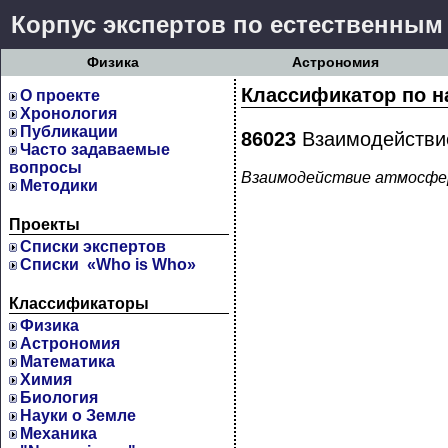
Корпус экспертов по естественным
Физика
Астрономия
Классификатор по н
О проекте
Хронология
Публикации
86023
Взаимодействи
Часто задаваемые
вопросы
Взаимодействие атмосфе
Методики
Проекты
Cписки экспертов
Списки «Who is Who»
Классификаторы
Физика
Астрономия
Математика
Химия
Биология
Науки о Земле
Механика