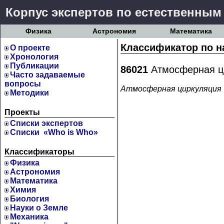
Корпус экспертов по естественным
Физика
Астрономия
Математика
Классификатор по н
О проекте
Хронология
Публикации
86021
Атмосферная ц
Часто задаваемые
вопросы
Атмосферная циркуляция
Методики
Проекты
Cписки экспертов
Списки «Who is Who»
Классификаторы
Физика
Астрономия
Математика
Химия
Биология
Науки о Земле
Механика