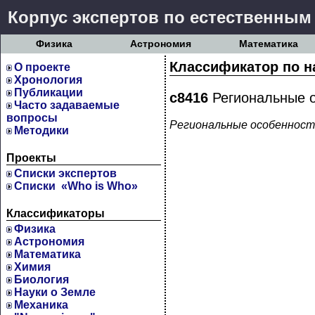
Корпус экспертов по естественным
Физика
Астрономия
Математика
Классификатор по н
О проекте
Хронология
Публикации
c8416
Региональные о
Часто задаваемые
вопросы
Региональные особенност
Методики
Проекты
Cписки экспертов
Списки «Who is Who»
Классификаторы
Физика
Астрономия
Математика
Химия
Биология
Науки о Земле
Механика