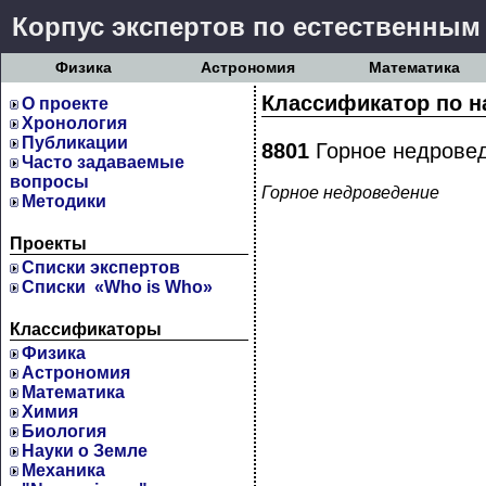
Корпус экспертов по естественным
Физика
Астрономия
Математика
Классификатор по н
О проекте
Хронология
Публикации
8801
Горное недрове
Часто задаваемые
вопросы
Горное недроведение
Методики
Проекты
Cписки экспертов
Списки «Who is Who»
Классификаторы
Физика
Астрономия
Математика
Химия
Биология
Науки о Земле
Механика