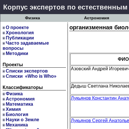
Корпус экспертов по естественным
Физика
Астрономия
организменная биол
О проекте
Хронология
Публикации
Часто задаваемые
вопросы
Методики
ФИО
Проекты
Азовский Андрей Игореви
Cписки экспертов
Списки «Who is Who»
Дедыш Светлана Николае
Классификаторы
Физика
Лукьянов Константин Анат
Астрономия
Математика
Химия
Биология
Науки о Земле
Лукьянов Сергей Анатоль
Механика