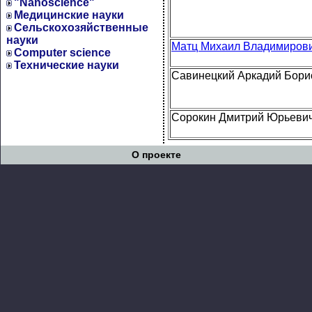
"Nanoscience"
Медицинские науки
Сельскохозяйственные
науки
Матц Михаил Владимиров
Computer science
Технические науки
Савинецкий Аркадий Бори
Сорокин Дмитрий Юрьеви
О проекте