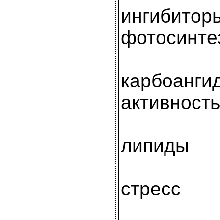
ингибитор
фотосинте
карбоанги
активность
липиды
стресс