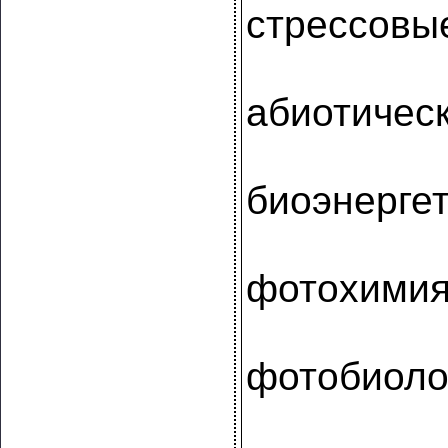
стрессовы
абиотичес
биоэнерге
фотохими
фотобиоло