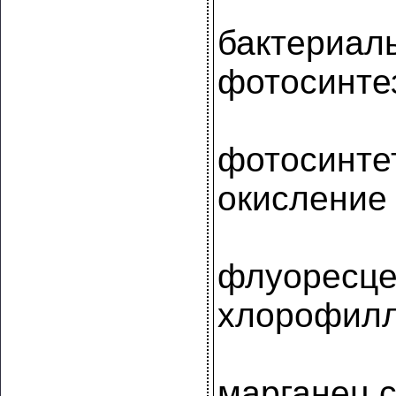
бактериал
фотосинте
фотосинте
окисление
флуоресце
хлорофил
марганец 