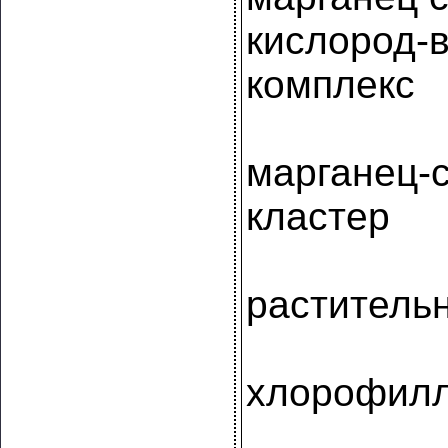
кислород-
комплекс
марганец-
кластер
раститель
хлорофиллы