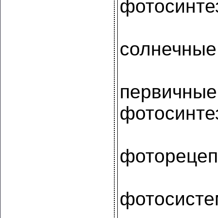
фотосинте
солнечные
первичные
фотосинте
фотореце
фотосистем