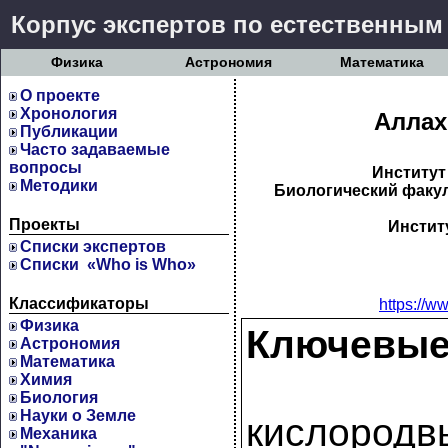
Корпус экспертов по естественным
Физика
Астрономия
Математика
О проекте
Хронология
Аллах
Публикации
Часто задаваемые
вопросы
Институт
Методики
Биологический факул
Проекты
Инстит
Cписки экспертов
Списки «Who is Who»
Классификаторы
https://w
Физика
Ключевые
Астрономия
Математика
Химия
Биология
Науки о Земле
кислород
Механика