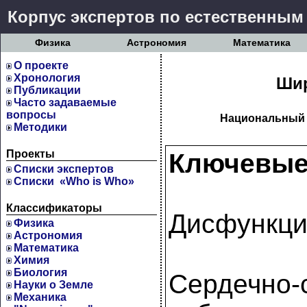
Корпус экспертов по естественным
Физика
Астрономия
Математика
О проекте
Хронология
Шир
Публикации
Часто задаваемые
вопросы
Национальный 
Методики
Проекты
Ключевые
Cписки экспертов
Списки «Who is Who»
Классификаторы
Дисфункци
Физика
Астрономия
Математика
Химия
Биология
Сердечно-
Науки о Земле
Механика