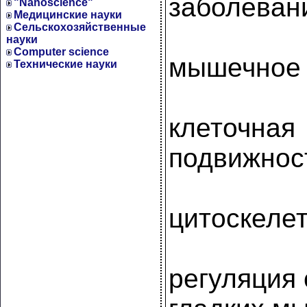
заболеван
"Nanoscience"
Медицинские науки
Сельскохозяйственные
науки
Computer science
мышечное
Технические науки
клеточная
подвижнос
цитоскеле
регуляция