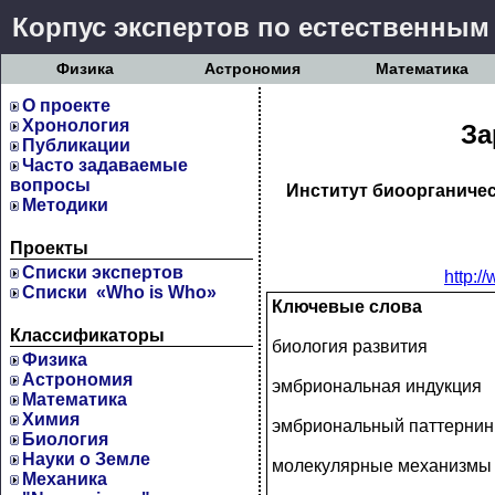
Корпус экспертов по естественным
Физика
Астрономия
Математика
О проекте
Хронология
За
Публикации
Часто задаваемые
вопросы
Институт биоорганичес
Методики
Проекты
Cписки экспертов
http:/
Списки «Who is Who»
Ключевые слова
Классификаторы
биология развития
Физика
Астрономия
эмбриональная индукция
Математика
Химия
эмбриональный паттернин
Биология
Науки о Земле
молекулярные механизмы
Механика