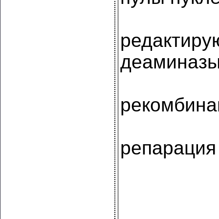
редактир
деаминаз
рекомбина
репарация