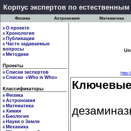
Корпус экспертов по естественным
Физика
Астрономия
Математика
О проекте
Хронология
Публикации
Часто задаваемые
вопросы
Un
Методики
Проекты
Cписки экспертов
http
Списки «Who is Who»
Ключевые
Классификаторы
Физика
Астрономия
Математика
дезаминаз
Химия
Биология
Науки о Земле
Механика