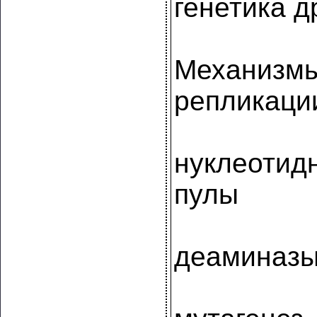
генетика 
Механизм
репликаци
нуклеотид
пулы
деаминаз