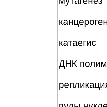
мутагенез
канцероге
катаегис
ДНК полим
репликаци
пулы нукл