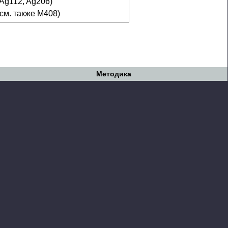
 Ag112, Ag206)
см. также М408)
Методика