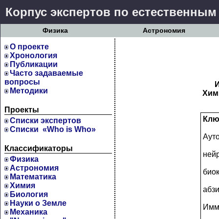
Корпус экспертов по естественным
Физика
Астрономия
О проекте
Хронология
Публикации
Часто задаваемые
вопросы
И
Методики
Хим
Проекты
Клю
Cписки экспертов
Списки «Who is Who»
Аут
Классификаторы
ней
Физика
Астрономия
био
Математика
Химия
абз
Биология
Науки о Земле
Имм
Механика