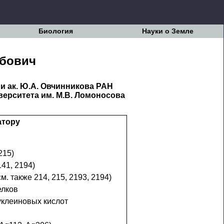
Биология
Науки о Земле
ибович
 и ак. Ю.А. Овчинникова РАН
верситета им. М.В. Ломоносова
атору
215)
141, 2194)
м. также 214, 215, 2193, 2194)
елков
уклеиновых кислот