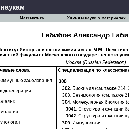
 наукам
Математика
Химия и науки о материалах
Габибов Александр Габ
нститут биоорганической химии им. ак. М.М. Шемякина
ический факультет Московского государственного уни
Москва (Russian Federation)
чевые слова
Специализация по классифик
оиммунные заболевания
300
.
302
. Биохимия (см. также 214, 
родегенерация
303
. Энзимология (см. также 2
катализ
304
. Молекулярная биология (с
3041
. Структура и функции б
имология
3042
. Структура и функции н
унология
309
. Иммунология