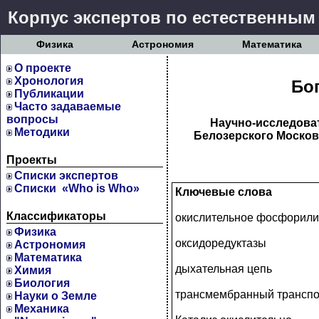
Корпус экспертов по естественным
Физика
Астрономия
Математика
О проекте
Хронология
Бо
Публикации
Часто задаваемые
вопросы
Научно-исследоват
Методики
Белозерского Москов
Проекты
Cписки экспертов
Списки «Who is Who»
Ключевые слова
Классификаторы
окислительное фосфорил
Физика
оксидоредуктазы
Астрономия
Математика
дыхательная цепь
Химия
Биология
трансмембранный транспо
Науки о Земле
Механика